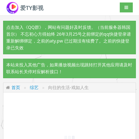
爱TY影视
导航切
点击加入《QQ群》
，网站有问题好及时反馈。（当前服务器韩国
首尔） 不忘初心方得始终 26年3月25号之前绑定的qq快捷登录请
重新解绑绑定，之前的aty.pw 已过期没有续费了。之前的快捷登
录已失效
本站未投入其他广告，如果播放视频出现跳转打开其他应用请及时
联系站长关停对应解析接口！
首页
综艺
向往的生活-戏如人生