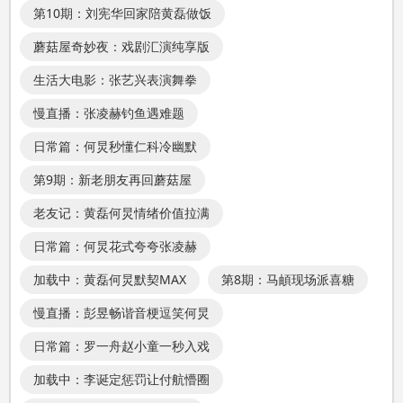
第10期：刘宪华回家陪黄磊做饭
蘑菇屋奇妙夜：戏剧汇演纯享版
生活大电影：张艺兴表演舞拳
慢直播：张凌赫钓鱼遇难题
日常篇：何炅秒懂仁科冷幽默
第9期：新老朋友再回蘑菇屋
老友记：黄磊何炅情绪价值拉满
日常篇：何炅花式夸夸张凌赫
加载中：黄磊何炅默契MAX
第8期：马頔现场派喜糖
慢直播：彭昱畅谐音梗逗笑何炅
日常篇：罗一舟赵小童一秒入戏
加载中：李诞定惩罚让付航懵圈