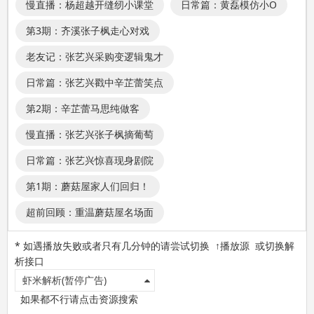
慢直播：杨超越开缝纫小课堂
日常篇：黄磊模仿小O
第3期：齐溪张子枫走心对戏
老友记：张艺兴采购变逻辑鬼才
日常篇：张艺兴戳中辛芷蕾笑点
第2期：辛芷蕾马思纯做客
慢直播：张艺兴张子枫摘葡萄
日常篇：张艺兴惊喜现身剧院
第1期：蘑菇屋家人们回归！
超前回顾：重温蘑菇屋名场面
* 如遇播放失败或者只有几分钟的请尝试切换 ↑播放源 或切换解
析接口
虾米解析(暂停广告)
如果都不行请点击资源搜索