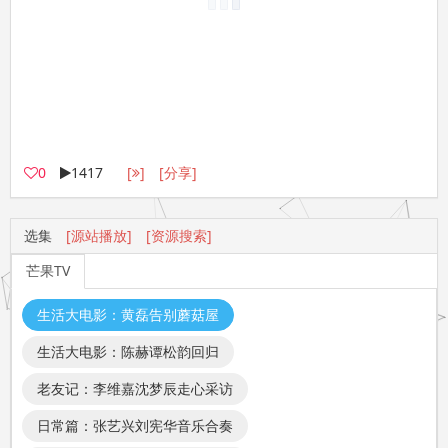
0
1417
[
]
[分享]
选集
[源站播放]
[资源搜索]
芒果TV
生活大电影：黄磊告别蘑菇屋
生活大电影：陈赫谭松韵回归
老友记：李维嘉沈梦辰走心采访
日常篇：张艺兴刘宪华音乐合奏