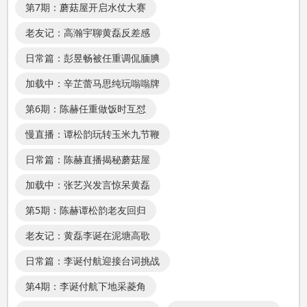
第7期：蘑菇屋开启水仗大赛
老友记：高瀚宇聊黄磊反差感
日常篇：彭昱畅被任重调侃腼腆
加载中：辛芷蕾马思纯玩嗡嗡牌
第6期：陈赫任重做饭时互怼
慢直播：谭松韵玩转玉米九节鞭
日常篇：陈赫直播揭秘蘑菇屋
加载中：张艺兴发言惊呆黄磊
第5期：陈赫谭松韵老友回归
老友记：黄磊李诞在泥塘高歌
日常篇：李诞付航迎接台词挑战
第4期：李诞付航下地采菱角