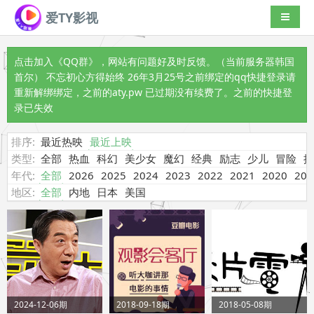
爱TY影视
导航切
点击加入《QQ群》
，网站有问题好及时反馈。（当前服务器韩国
首尔） 不忘初心方得始终 26年3月25号之前绑定的qq快捷登录请
重新解绑绑定，之前的aty.pw 已过期没有续费了。之前的快捷登
录已失效
排序:
最近热映
最近上映
类型:
全部
热血
科幻
美少女
魔幻
经典
励志
少儿
冒险
搞
年代:
全部
2026
2025
2024
2023
2022
2021
2020
201
地区:
全部
内地
日本
美国
2024-12-06期
2018-09-18期
2018-05-08期