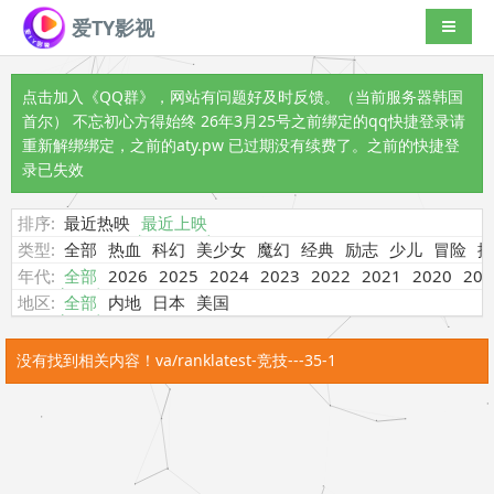
爱TY影视
导航切
点击加入《QQ群》
，网站有问题好及时反馈。（当前服务器韩国
首尔） 不忘初心方得始终 26年3月25号之前绑定的qq快捷登录请
重新解绑绑定，之前的aty.pw 已过期没有续费了。之前的快捷登
录已失效
排序:
最近热映
最近上映
类型:
全部
热血
科幻
美少女
魔幻
经典
励志
少儿
冒险
搞
年代:
全部
2026
2025
2024
2023
2022
2021
2020
201
地区:
全部
内地
日本
美国
没有找到相关内容！va/ranklatest-竞技---35-1